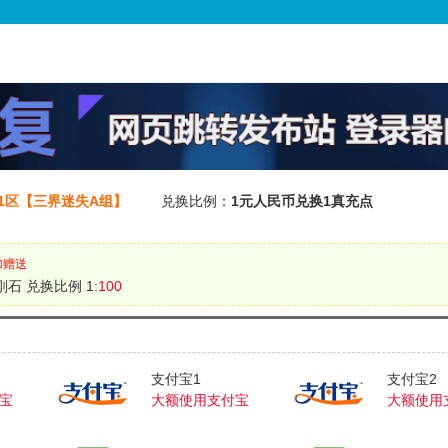
01区【三界迷失A组】
兑换比例：
1元人民币兑换1真充点
加赠送
刚石 兑换比例 1:
100
支付宝1
支付宝2
宝
大额使用支付宝
大额使用