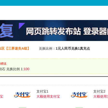
01区【三界迷失A组】
兑换比例：
1元人民币兑换1真充点
加赠送
刚石 兑换比例 1:
100
支付宝1
支付宝2
宝
大额使用支付宝
大额使用